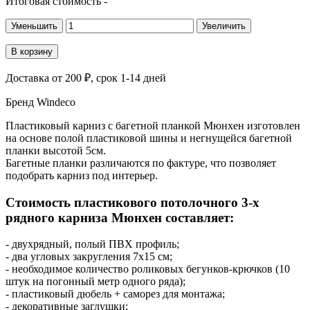
Итоговая стоимость
-
Уменьшить
Увеличить
В корзину
Доставка
от 200 ₽
, срок 1-14 дней
Бренд
Windeco
Пластиковый карниз с багетной планкой Мюнхен изготовлен
на основе полой пластиковой шины и негнущейся багетной
планки высотой 5см.
Багетные планки различаются по фактуре, что позволяет
подобрать карниз под интерьер.
Стоимость пластикового потолочного 3-х
рядного карниза Мюнхен составляет:
- двухрядный, полый ПВХ профиль;
- два угловых закругления 7х15 см;
- необходимое количество роликовых бегунков-крючков (10
штук на погонный метр одного ряда);
- пластиковый дюбель + саморез для монтажа;
- декоративные заглушки;