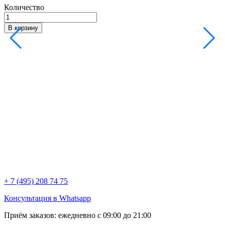
Количество
В корзину
Д
1
Д
К
+ 7 (495) 208 74 75
Консультация в Whatsapp
Приём заказов:
ежедневно с 09:00 до 21:00