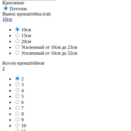
Крепление
Потолок
Вынос кронштейна
(см)
10см
10см
15см
20см
Усиленный от 10см до 23см
Усиленный от 10см до 32см
Кол-во кронштейнов
2
2
3
4
5
6
7
8
9
10