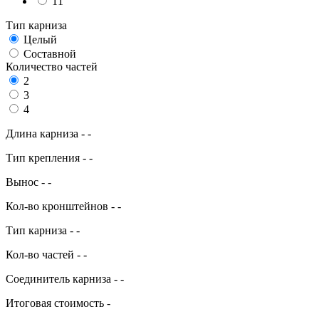
11
Тип карниза
Целый
Составной
Количество частей
2
3
4
Длина карниза
-
-
Тип крепления
-
-
Вынос
-
-
Кол-во кронштейнов
-
-
Тип карниза
-
-
Кол-во частей
-
-
Соединитель карниза
-
-
Итоговая стоимость
-