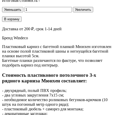
Итоговая стоимость
-
Уменьшить
Увеличить
В корзину
Доставка
от 200 ₽
, срок 1-14 дней
Бренд
Windeco
Пластиковый карниз с багетной планкой Мюнхен изготовлен
на основе полой пластиковой шины и негнущейся багетной
планки высотой 5см.
Багетные планки различаются по фактуре, что позволяет
подобрать карниз под интерьер.
Стоимость пластикового потолочного 3-х
рядного карниза Мюнхен составляет:
- двухрядный, полый ПВХ профиль;
- два угловых закругления 7х15 см;
- необходимое количество роликовых бегунков-крючков (10
штук на погонный метр одного ряда);
- пластиковый дюбель + саморез для монтажа;
- декоративные заглушки;